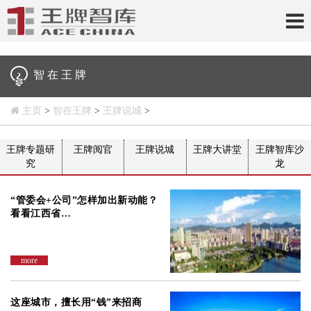
智 在 王 牌
主页
>
智在王牌
>
王牌说城
>
王牌专题研
王牌阅官
王牌说城
王牌大讲堂
王牌智库沙
究
龙
“管委会+公司”怎样加出新动能？
看看江西省…
more
这座城市，擅长用“钱”来招商