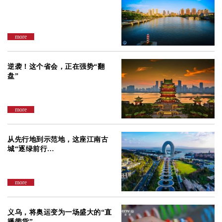
more
逆袭！这个省会，正在强势“翻
盘”
more
从先行地到示范地，这座江南古
城“逐绿前行…
more
义乌，将奥运变为一场盛大的“直
播带货”…